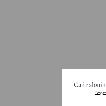
Сайт slonim
Создат