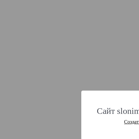
Сайт slonim
Создат