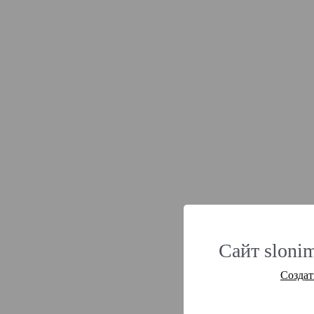
Сайт slonim
Создат