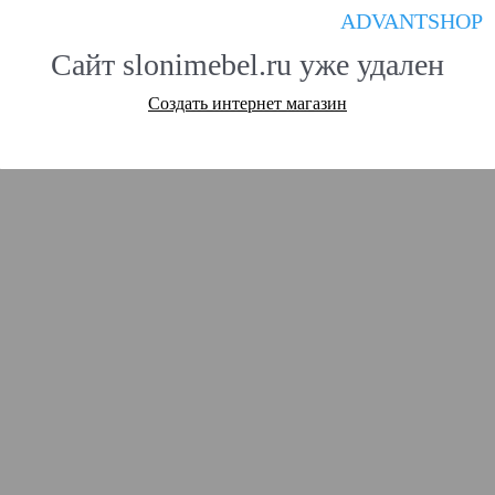
ADVANTSHOP
Сайт slonimebel.ru уже удален
Создать интернет магазин