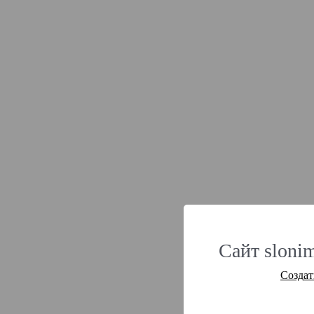
Сайт slonim
Создат