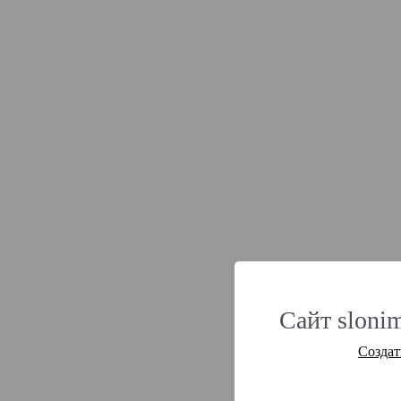
Сайт slonim
Создат