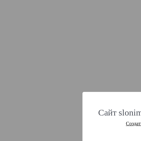
Сайт slonim
Создат