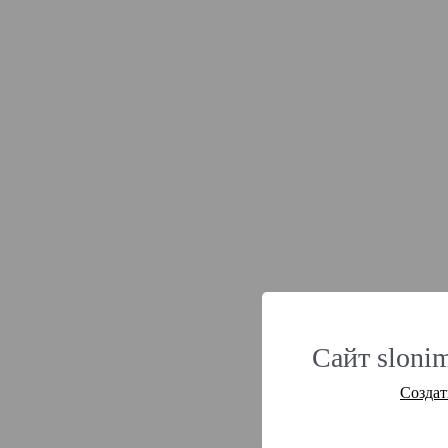
Сайт slonim
Создат