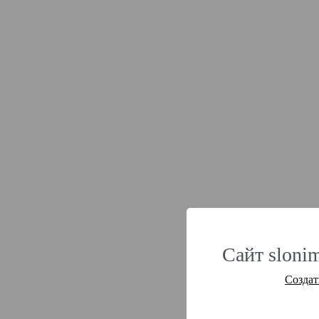
Сайт slonim
Создат