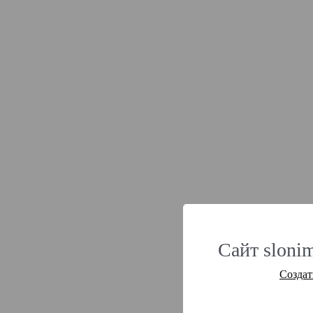
Сайт slonim
Создат