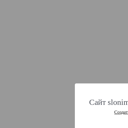
Сайт slonim
Создат