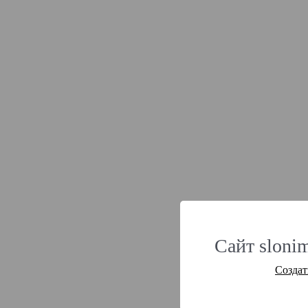
Сайт slonim
Создат