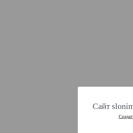
Сайт slonim
Создат