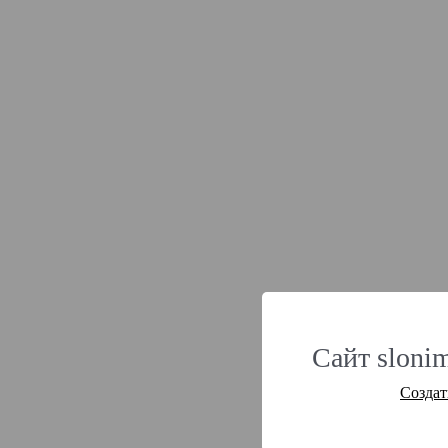
Сайт slonim
Создат