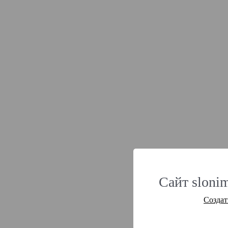
Сайт slonim
Создат